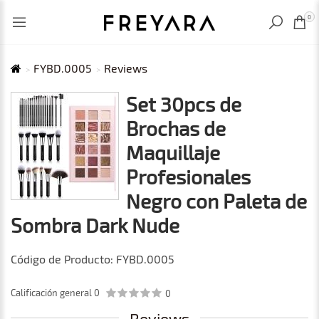
VISTO RECIENTEMENTE
MXN
0
FYBD.0005
Reviews
Set 30pcs de
Brochas de
Maquillaje
Profesionales
Negro con Paleta de
Sombra Dark Nude
Código de Producto: FYBD.0005
Calificación general
0
0
Reviews