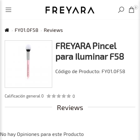
VISTO RECIENTEMENTE
MXN
0
FY01.0F58
Reviews
FREYARA Pincel
para Iluminar F58
Código de Producto: FY01.0F58
Calificación general
0
0
Reviews
No hay Opiniones para este Producto